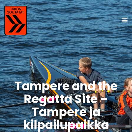
Tampere and the
Regatta Site –
Tampere ja
kilpailupaikka