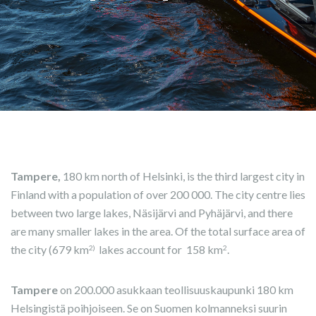
Tampere,
180 km north of Helsinki, is the third largest city in
Finland with a population of over 200 000. The city centre lies
between two large lakes, Näsijärvi and Pyhäjärvi, and there
are many smaller lakes in the area. Of the total surface area of
the city (679 km
lakes account for 158 km
.
2)
2
Tampere
on 200.000 asukkaan teollisuuskaupunki 180 km
Helsingistä poihjoiseen. Se on Suomen kolmanneksi suurin