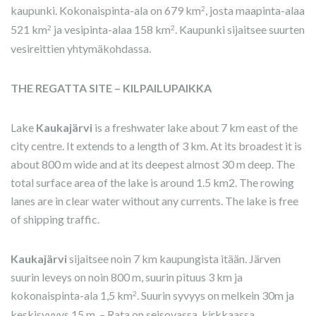
kaupunki. Kokonaispinta-ala on 679 km
, josta maapinta-alaa
2
521 km
ja vesipinta-alaa 158 km
. Kaupunki sijaitsee suurten
2
2
vesireittien yhtymäkohdassa.
THE REGATTA SITE – KILPAILUPAIKKA
Lake
Kaukajärvi
is a freshwater lake about 7 km east of the
city centre. It extends to a length of 3 km. At its broadest it is
about 800 m wide and at its deepest almost 30 m deep. The
total surface area of the lake is around 1.5 km2. The rowing
lanes are in clear water without any currents. The lake is free
of shipping traffic.
Kaukajärvi
sijaitsee noin 7 km kaupungista itään. Järven
suurin leveys on noin 800 m, suurin pituus 3 km ja
kokonaispinta-ala 1,5 km
. Suurin syvyys on melkein 30m ja
2
keskisyvyys 15 m. – Rata on seisovassa, kirkkaassa,