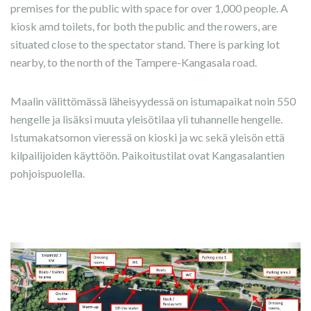
premises for the public with space for over 1,000 people. A
kiosk amd toilets, for both the public and the rowers, are
situated close to the spectator stand. There is parking lot
nearby, to the north of the Tampere-Kangasala road.
Maalin välittömässä läheisyydessä on istumapaikat noin 550
hengelle ja lisäksi muuta yleisötilaa yli tuhannelle hengelle.
Istumakatsomon vieressä on kioski ja wc sekä yleisön että
kilpailijoiden käyttöön. Paikoitustilat ovat Kangasalantien
pohjoispuolella.