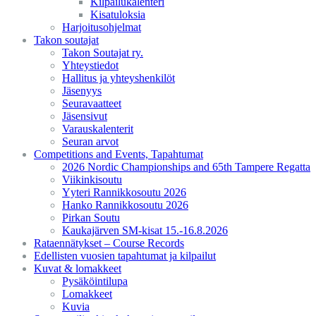
Kilpailukalenteri
Kisatuloksia
Harjoitusohjelmat
Takon soutajat
Takon Soutajat ry.
Yhteystiedot
Hallitus ja yhteyshenkilöt
Jäsenyys
Seuravaatteet
Jäsensivut
Varauskalenterit
Seuran arvot
Competitions and Events, Tapahtumat
2026 Nordic Championships and 65th Tampere Regatta
Viikinkisoutu
Yyteri Rannikkosoutu 2026
Hanko Rannikkosoutu 2026
Pirkan Soutu
Kaukajärven SM-kisat 15.-16.8.2026
Rataennätykset – Course Records
Edellisten vuosien tapahtumat ja kilpailut
Kuvat & lomakkeet
Pysäköintilupa
Lomakkeet
Kuvia