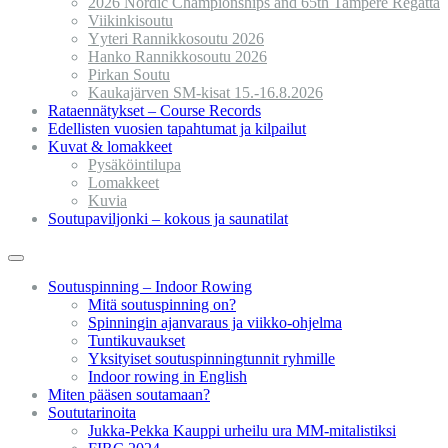
2026 Nordic Championships and 65th Tampere Regatta
Viikinkisoutu
Yyteri Rannikkosoutu 2026
Hanko Rannikkosoutu 2026
Pirkan Soutu
Kaukajärven SM-kisat 15.-16.8.2026
Rataennätykset – Course Records
Edellisten vuosien tapahtumat ja kilpailut
Kuvat & lomakkeet
Pysäköintilupa
Lomakkeet
Kuvia
Soutupaviljonki – kokous ja saunatilat
Soutuspinning – Indoor Rowing
Mitä soutuspinning on?
Spinningin ajanvaraus ja viikko-ohjelma
Tuntikuvaukset
Yksityiset soutuspinningtunnit ryhmille
Indoor rowing in English
Miten pääsen soutamaan?
Soututarinoita
Jukka-Pekka Kauppi urheilu ura MM-mitalistiksi