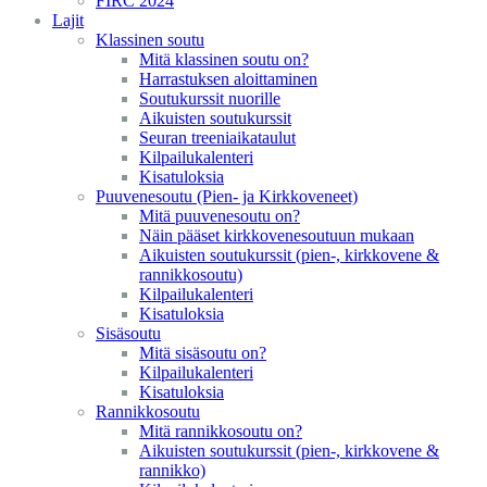
FIRC 2024
Lajit
Klassinen soutu
Mitä klassinen soutu on?
Harrastuksen aloittaminen
Soutukurssit nuorille
Aikuisten soutukurssit
Seuran treeniaikataulut
Kilpailukalenteri
Kisatuloksia
Puuvenesoutu (Pien- ja Kirkkoveneet)
Mitä puuvenesoutu on?
Näin pääset kirkkovenesoutuun mukaan
Aikuisten soutukurssit (pien-, kirkkovene &
rannikkosoutu)
Kilpailukalenteri
Kisatuloksia
Sisäsoutu
Mitä sisäsoutu on?
Kilpailukalenteri
Kisatuloksia
Rannikkosoutu
Mitä rannikkosoutu on?
Aikuisten soutukurssit (pien-, kirkkovene &
rannikko)