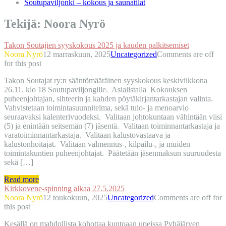
Soutupaviljonki – kokous ja saunatilat
Tekijä:
Noora Nyrö
Takon Soutajien syyskokous 2025 ja kauden palkitsemiset
Noora Nyrö
12 marraskuun, 2025
Uncategorized
Comments are off
for this post
Takon Soutajat ry:n sääntömääräinen syyskokous keskiviikkona
26.11. klo 18 Soutupaviljongille. Asialistalla Kokouksen
puheenjohtajan, sihteerin ja kahden pöytäkirjantarkastajan valinta.
Vahvistetaan toimintasuunnitelma, sekä tulo- ja menoarvio
seuraavaksi kalenterivuodeksi. Valitaan johtokuntaan vähintään viisi
(5) ja enintään seitsemän (7) jäsentä. Valitaan toiminnantarkastaja ja
varatoiminnantarkastaja. Valitaan kalustovastaava ja
kalustonhoitajat. Valitaan valmennus-, kilpailu-, ja muiden
toimintakuntien puheenjohtajat. Päätetään jäsenmaksun suuruudesta
sekä […]
Read more
Kirkkovene-spinning alkaa 27.5.2025
Noora Nyrö
12 toukokuun, 2025
Uncategorized
Comments are off for
this post
Kesällä on mahdollista kohottaa kuntoaan upeissa Pyhäjärven