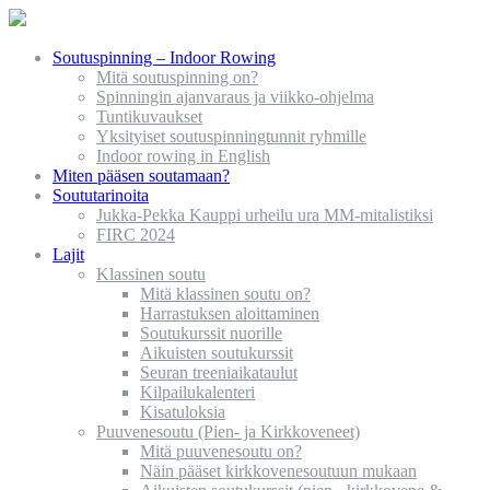
Soutuspinning – Indoor Rowing
Mitä soutuspinning on?
Spinningin ajanvaraus ja viikko-ohjelma
Tuntikuvaukset
Yksityiset soutuspinningtunnit ryhmille
Indoor rowing in English
Miten pääsen soutamaan?
Soututarinoita
Jukka-Pekka Kauppi urheilu ura MM-mitalistiksi
FIRC 2024
Lajit
Klassinen soutu
Mitä klassinen soutu on?
Harrastuksen aloittaminen
Soutukurssit nuorille
Aikuisten soutukurssit
Seuran treeniaikataulut
Kilpailukalenteri
Kisatuloksia
Puuvenesoutu (Pien- ja Kirkkoveneet)
Mitä puuvenesoutu on?
Näin pääset kirkkovenesoutuun mukaan