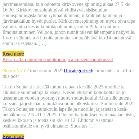
järvimaisemissa, kun odotettu kirkkovene-spinning alkaa 27.5 klo
16.30. Kirkkovenespinningissä yhdistyvät sisäsoudun
soutuspinningistä tutun ryhmäliikunnan, ulkoilmaliikunnan ja
järvimatkailun hyvät puolet. Kirkkovenespinning on myös oiva tapa
valmistautua kesän kuntotapahtumiin, kuten Pirkan soutuun.
Ilmoittautuminen Velloon, johon tunnit tulevat lähempänä näkyville.
Jos on vähintään 8 ilmoittautunutta soutupäivänä klo 14 mennessä,
soutu järjestetään. […]
Read more
Kesän 2025 nuorten soutukoulu ja aikuisten soutukurssit
Noora Nyrö
2 toukokuun, 2025
Uncategorized
Comments are off for
this post
Takon Soutajat järjestää tuttuun tapaan kesällä 2025 nuorille ja
aikuisille suunnattuja kursseja. Kesän ehdoton kohokohta on jo
useamman vuoden pyörinyt nuorten soutukoulu! Aikuisille uutena
kurssina järjestetään rannikkosoudun alkeiskurssi. Soutukoulu 2025
Takon Soutajien soutukoulu lapsille ja nuorille järjestetään kesä-
heinäkuussa 2.6.-31.7.2025. Ohjatut harjoitukset ovat maanantaisin,
keskiviikkoisin ja torstaisin klo 10-12. Ehdoton vaatimus
osallistumiselle on hyvä uimataito. Suositus […]
Read more