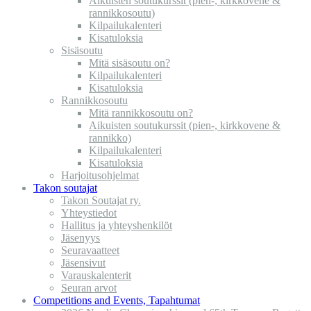
Aikuisten soutukurssit (pien-, kirkkovene &
rannikkosoutu)
Kilpailukalenteri
Kisatuloksia
Sisäsoutu
Mitä sisäsoutu on?
Kilpailukalenteri
Kisatuloksia
Rannikkosoutu
Mitä rannikkosoutu on?
Aikuisten soutukurssit (pien-, kirkkovene &
rannikko)
Kilpailukalenteri
Kisatuloksia
Harjoitusohjelmat
Takon soutajat
Takon Soutajat ry.
Yhteystiedot
Hallitus ja yhteyshenkilöt
Jäsenyys
Seuravaatteet
Jäsensivut
Varauskalenterit
Seuran arvot
Competitions and Events, Tapahtumat