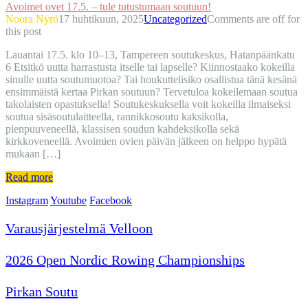
Avoimet ovet 17.5. – tule tutustumaan soutuun!
Noora Nyrö
17 huhtikuun, 2025
Uncategorized
Comments are off for
this post
Lauantai 17.5. klo 10–13, Tampereen soutukeskus, Hatanpäänkatu
6 Etsitkö uutta harrastusta itselle tai lapselle? Kiinnostaako kokeilla
sinulle uutta soutumuotoa? Tai houkuttelisiko osallistua tänä kesänä
ensimmäistä kertaa Pirkan soutuun? Tervetuloa kokeilemaan soutua
takolaisten opastuksella! Soutukeskuksella voit kokeilla ilmaiseksi
soutua sisäsoutulaitteella, rannikkosoutu kaksikolla,
pienpuuveneellä, klassisen soudun kahdeksikolla sekä
kirkkoveneellä. Avoimien ovien päivän jälkeen on helppo hypätä
mukaan […]
Read more
Instagram
Youtube
Facebook
Varausjärjestelmä Velloon
2026 Open Nordic Rowing Championships
Pirkan Soutu