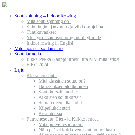
Soutuspinning – Indoor Rowing
Mitä soutuspinning on?
Spinningin ajanvaraus ja viikko-ohjelma
Tuntikuvaukset
Yksityiset soutuspinningtunnit ryhmille
Indoor rowing in English
Miten pääsen soutamaan?
Soututarinoita
Jukka-Pekka Kauppi urheilu ura MM-mitalistiksi
FIRC 2024
Lajit
Klassinen soutu
Mitä klassinen soutu on?
Harrastuksen aloittaminen
Soutukurssit nuorille
Aikuisten soutukurssit
Seuran treeniaikataulut
Kilpailukalenteri
Kisatuloksia
Puuvenesoutu (Pien- ja Kirkkoveneet)
Mitä puuvenesoutu on?
Näin pääset kirkkovenesoutuun mukaan