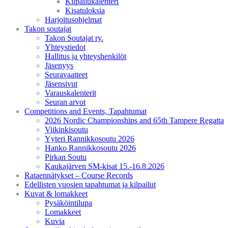
Kilpailukalenteri
Kisatuloksia
Harjoitusohjelmat
Takon soutajat
Takon Soutajat ry.
Yhteystiedot
Hallitus ja yhteyshenkilöt
Jäsenyys
Seuravaatteet
Jäsensivut
Varauskalenterit
Seuran arvot
Competitions and Events, Tapahtumat
2026 Nordic Championships and 65th Tampere Regatta
Viikinkisoutu
Yyteri Rannikkosoutu 2026
Hanko Rannikkosoutu 2026
Pirkan Soutu
Kaukajärven SM-kisat 15.-16.8.2026
Rataennätykset – Course Records
Edellisten vuosien tapahtumat ja kilpailut
Kuvat & lomakkeet
Pysäköintilupa
Lomakkeet
Kuvia