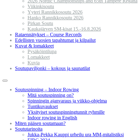
2026 Nordic Championships and 65th Tampere Regatta
Viikinkisoutu
Yyteri Rannikkosoutu 2026
Hanko Rannikkosoutu 2026
Pirkan Soutu
Kaukajärven SM-kisat 15.-16.8.2026
Rataennätykset – Course Records
Edellisten vuosien tapahtumat ja kilpailut
Kuvat & lomakkeet
Pysäköintilupa
Lomakkeet
Kuvia
Soutupaviljonki – kokous ja saunatilat
Soutuspinning – Indoor Rowing
Mitä soutuspinning on?
Spinningin ajanvaraus ja viikko-ohjelma
Tuntikuvaukset
Yksityiset soutuspinningtunnit ryhmille
Indoor rowing in English
Miten pääsen soutamaan?
Soututarinoita
Jukka-Pekka Kauppi urheilu ura MM-mitalistiksi