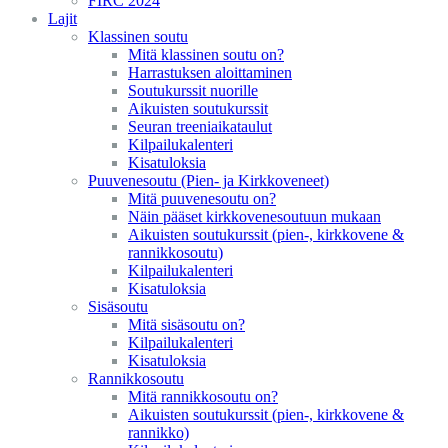
FIRC 2024
Lajit
Klassinen soutu
Mitä klassinen soutu on?
Harrastuksen aloittaminen
Soutukurssit nuorille
Aikuisten soutukurssit
Seuran treeniaikataulut
Kilpailukalenteri
Kisatuloksia
Puuvenesoutu (Pien- ja Kirkkoveneet)
Mitä puuvenesoutu on?
Näin pääset kirkkovenesoutuun mukaan
Aikuisten soutukurssit (pien-, kirkkovene &
rannikkosoutu)
Kilpailukalenteri
Kisatuloksia
Sisäsoutu
Mitä sisäsoutu on?
Kilpailukalenteri
Kisatuloksia
Rannikkosoutu
Mitä rannikkosoutu on?
Aikuisten soutukurssit (pien-, kirkkovene &
rannikko)