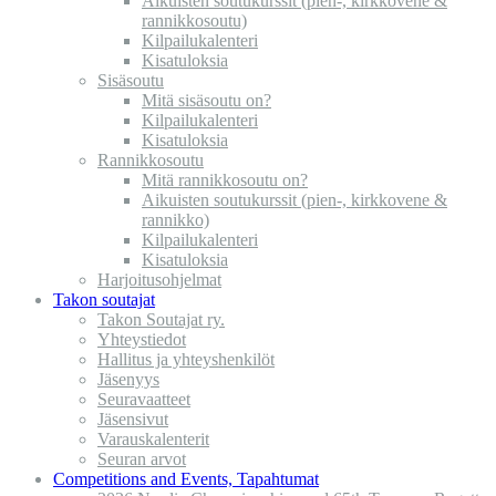
Aikuisten soutukurssit (pien-, kirkkovene &
rannikkosoutu)
Kilpailukalenteri
Kisatuloksia
Sisäsoutu
Mitä sisäsoutu on?
Kilpailukalenteri
Kisatuloksia
Rannikkosoutu
Mitä rannikkosoutu on?
Aikuisten soutukurssit (pien-, kirkkovene &
rannikko)
Kilpailukalenteri
Kisatuloksia
Harjoitusohjelmat
Takon soutajat
Takon Soutajat ry.
Yhteystiedot
Hallitus ja yhteyshenkilöt
Jäsenyys
Seuravaatteet
Jäsensivut
Varauskalenterit
Seuran arvot
Competitions and Events, Tapahtumat