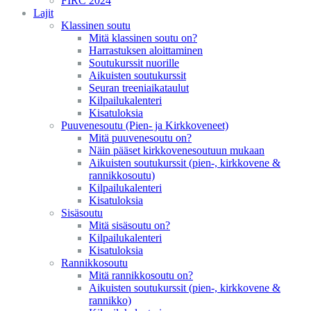
FIRC 2024
Lajit
Klassinen soutu
Mitä klassinen soutu on?
Harrastuksen aloittaminen
Soutukurssit nuorille
Aikuisten soutukurssit
Seuran treeniaikataulut
Kilpailukalenteri
Kisatuloksia
Puuvenesoutu (Pien- ja Kirkkoveneet)
Mitä puuvenesoutu on?
Näin pääset kirkkovenesoutuun mukaan
Aikuisten soutukurssit (pien-, kirkkovene &
rannikkosoutu)
Kilpailukalenteri
Kisatuloksia
Sisäsoutu
Mitä sisäsoutu on?
Kilpailukalenteri
Kisatuloksia
Rannikkosoutu
Mitä rannikkosoutu on?
Aikuisten soutukurssit (pien-, kirkkovene &
rannikko)