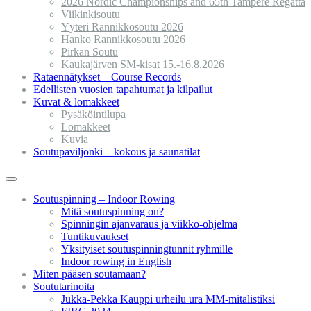
2026 Nordic Championships and 65th Tampere Regatta
Viikinkisoutu
Yyteri Rannikkosoutu 2026
Hanko Rannikkosoutu 2026
Pirkan Soutu
Kaukajärven SM-kisat 15.-16.8.2026
Rataennätykset – Course Records
Edellisten vuosien tapahtumat ja kilpailut
Kuvat & lomakkeet
Pysäköintilupa
Lomakkeet
Kuvia
Soutupaviljonki – kokous ja saunatilat
Soutuspinning – Indoor Rowing
Mitä soutuspinning on?
Spinningin ajanvaraus ja viikko-ohjelma
Tuntikuvaukset
Yksityiset soutuspinningtunnit ryhmille
Indoor rowing in English
Miten pääsen soutamaan?
Soututarinoita
Jukka-Pekka Kauppi urheilu ura MM-mitalistiksi