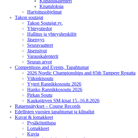
Kilpailukalenteri
Kisatuloksia
Harjoitusohjelmat
Takon soutajat
Takon Soutajat ry.
Yhteystiedot
Hallitus ja yhteyshenkilöt
Jäsenyys
Seuravaatteet
Jäsensivut
Varauskalenterit
Seuran arvot
Competitions and Events, Tapahtumat
2026 Nordic Championships and 65th Tampere Regatta
Viikinkisoutu
Yyteri Rannikkosoutu 2026
Hanko Rannikkosoutu 2026
Pirkan Soutu
Kaukajärven SM-kisat 15.-16.8.2026
Rataennätykset – Course Records
Edellisten vuosien tapahtumat ja kilpailut
Kuvat & lomakkeet
Pysäköintilupa
Lomakkeet
Kuvia