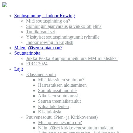
Soutuspinning – Indoor Rowing
Mitä soutuspinning on?
Spinningin ajanvaraus ja viikko-ohjelma
Tuntikuvaukset
Yksityiset soutuspinningtunnit ryhmille
Indoor rowing in English
Miten pääsen soutamaan?
Soututarinoita
Jukka-Pekka Kauppi urheilu ura MM-mitalistiksi
FIRC 2024
Lajit
Klassinen soutu
Mitä klassinen soutu on?
Harrastuksen aloittaminen
Soutukurssit nuorille
Aikuisten soutukurssit
Seuran treeniaikataulut
Kilpailukalenteri
Kisatuloksia
Puuvenesoutu (Pien- ja Kirkkoveneet)
Mitä puuvenesoutu on?
Näin pääset kirkkovenesoutuun mukaan