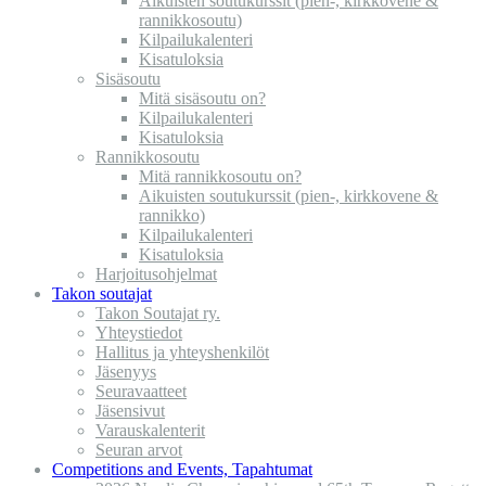
Aikuisten soutukurssit (pien-, kirkkovene &
rannikkosoutu)
Kilpailukalenteri
Kisatuloksia
Sisäsoutu
Mitä sisäsoutu on?
Kilpailukalenteri
Kisatuloksia
Rannikkosoutu
Mitä rannikkosoutu on?
Aikuisten soutukurssit (pien-, kirkkovene &
rannikko)
Kilpailukalenteri
Kisatuloksia
Harjoitusohjelmat
Takon soutajat
Takon Soutajat ry.
Yhteystiedot
Hallitus ja yhteyshenkilöt
Jäsenyys
Seuravaatteet
Jäsensivut
Varauskalenterit
Seuran arvot
Competitions and Events, Tapahtumat