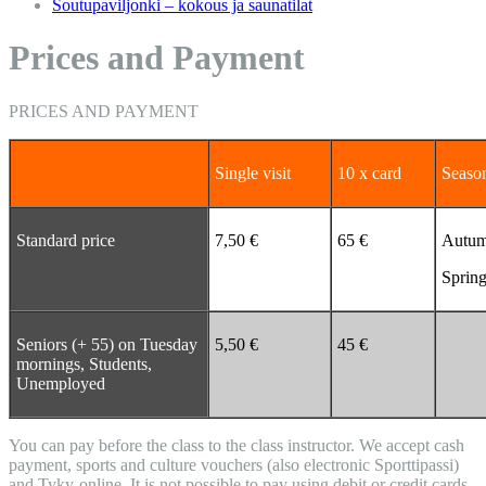
Soutupaviljonki – kokous ja saunatilat
Prices and Payment
PRICES AND PAYMENT
Single visit
10 x card
Seaso
Standard price
7,50 €
65 €
Autum
Spring
Seniors (+ 55) on Tuesday
5,50 €
45 €
mornings, Students,
Unemployed
You can pay before the class to the class instructor. We accept cash
payment, sports and culture vouchers (also electronic Sporttipassi)
and Tyky-online. It is not possible to pay using debit or credit cards.