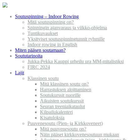
Soutuspinning – Indoor Rowing
Mitä soutuspinning on?
Spinningin ajanvaraus ja viikko-ohjelma
Tuntikuvaukset
Yksityiset soutuspinningtunnit ryhmille
Indoor rowing in English
Miten pääsen soutamaan?
Soututarinoita
Jukka-Pekka Kauppi urheilu ura MM-mitalistiksi
FIRC 2024
Lajit
Klassinen soutu
Mitä klassinen soutu on?
Harrastuksen aloittaminen
Soutukurssit nuorille
Aikuisten soutukurssit
Seuran treeniaikataulut
Kilpailukalenteri
Kisatuloksia
Puuvenesoutu (Pien- ja Kirkkoveneet)
Mitä puuvenesoutu on?
Näin pääset kirkkovenesoutuun mukaan