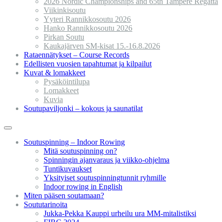
2026 Nordic Championships and 65th Tampere Regatta
Viikinkisoutu
Yyteri Rannikkosoutu 2026
Hanko Rannikkosoutu 2026
Pirkan Soutu
Kaukajärven SM-kisat 15.-16.8.2026
Rataennätykset – Course Records
Edellisten vuosien tapahtumat ja kilpailut
Kuvat & lomakkeet
Pysäköintilupa
Lomakkeet
Kuvia
Soutupaviljonki – kokous ja saunatilat
Soutuspinning – Indoor Rowing
Mitä soutuspinning on?
Spinningin ajanvaraus ja viikko-ohjelma
Tuntikuvaukset
Yksityiset soutuspinningtunnit ryhmille
Indoor rowing in English
Miten pääsen soutamaan?
Soututarinoita
Jukka-Pekka Kauppi urheilu ura MM-mitalistiksi