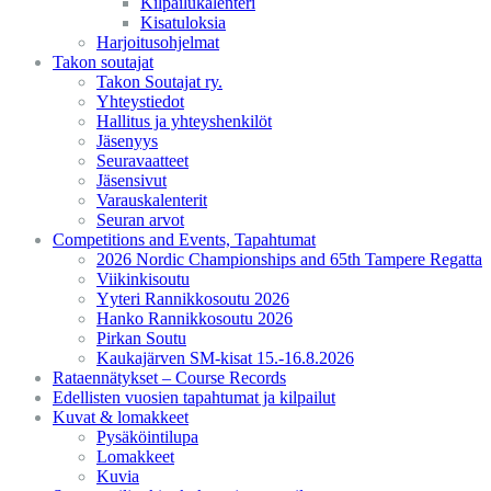
Kilpailukalenteri
Kisatuloksia
Harjoitusohjelmat
Takon soutajat
Takon Soutajat ry.
Yhteystiedot
Hallitus ja yhteyshenkilöt
Jäsenyys
Seuravaatteet
Jäsensivut
Varauskalenterit
Seuran arvot
Competitions and Events, Tapahtumat
2026 Nordic Championships and 65th Tampere Regatta
Viikinkisoutu
Yyteri Rannikkosoutu 2026
Hanko Rannikkosoutu 2026
Pirkan Soutu
Kaukajärven SM-kisat 15.-16.8.2026
Rataennätykset – Course Records
Edellisten vuosien tapahtumat ja kilpailut
Kuvat & lomakkeet
Pysäköintilupa
Lomakkeet
Kuvia