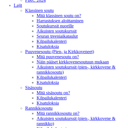
FIRC 2024
Lajit
Klassinen soutu
Mitä klassinen soutu on?
Harrastuksen aloittaminen
Soutukurssit nuorille
Aikuisten soutukurssit
Seuran treeniaikataulut
Kilpailukalenteri
Kisatuloksia
Puuvenesoutu (Pien- ja Kirkkoveneet)
Mitä puuvenesoutu on?
Näin pääset kirkkovenesoutuun mukaan
Aikuisten soutukurssit (pien-, kirkkovene &
rannikkosoutu)
Kilpailukalenteri
Kisatuloksia
Sisäsoutu
Mitä sisäsoutu on?
Kilpailukalenteri
Kisatuloksia
Rannikkosoutu
Mitä rannikkosoutu on?
Aikuisten soutukurssit (pien-, kirkkovene &
rannikko)