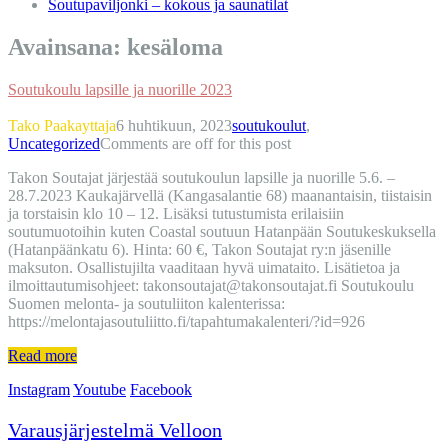
Soutupaviljonki – kokous ja saunatilat
Avainsana:
kesäloma
Soutukoulu lapsille ja nuorille 2023
Tako Paakayttaja
6 huhtikuun, 2023
soutukoulut
,
Uncategorized
Comments are off for this post
Takon Soutajat järjestää soutukoulun lapsille ja nuorille 5.6. –
28.7.2023 Kaukajärvellä (Kangasalantie 68) maanantaisin, tiistaisin
ja torstaisin klo 10 – 12. Lisäksi tutustumista erilaisiin
soutumuotoihin kuten Coastal soutuun Hatanpään Soutukeskuksella
(Hatanpäänkatu 6). Hinta: 60 €, Takon Soutajat ry:n jäsenille
maksuton. Osallistujilta vaaditaan hyvä uimataito. Lisätietoa ja
ilmoittautumisohjeet: takonsoutajat@takonsoutajat.fi Soutukoulu
Suomen melonta- ja soutuliiton kalenterissa:
https://melontajasoutuliitto.fi/tapahtumakalenteri/?id=926
Read more
Instagram
Youtube
Facebook
Varausjärjestelmä Velloon