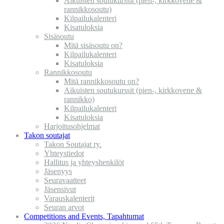
Aikuisten soutukurssit (pien-, kirkkovene &
rannikkosoutu)
Kilpailukalenteri
Kisatuloksia
Sisäsoutu
Mitä sisäsoutu on?
Kilpailukalenteri
Kisatuloksia
Rannikkosoutu
Mitä rannikkosoutu on?
Aikuisten soutukurssit (pien-, kirkkovene &
rannikko)
Kilpailukalenteri
Kisatuloksia
Harjoitusohjelmat
Takon soutajat
Takon Soutajat ry.
Yhteystiedot
Hallitus ja yhteyshenkilöt
Jäsenyys
Seuravaatteet
Jäsensivut
Varauskalenterit
Seuran arvot
Competitions and Events, Tapahtumat