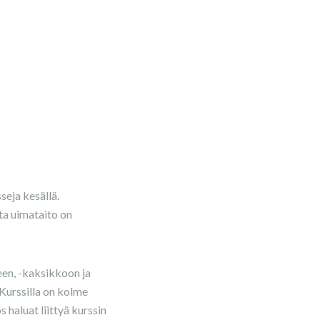
seja kesällä.
tta uimataito on
een, -kaksikkoon ja
Kurssilla on kolme
 haluat liittyä kurssin