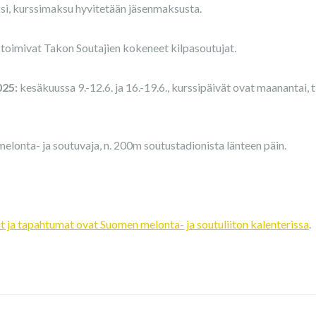
ksi, kurssimaksu hyvitetään jäsenmaksusta.
 toimivat Takon Soutajien kokeneet kilpasoutujat.
025:
kesäkuussa 9.-12.6. ja 16.-19.6., kurssipäivät ovat maanantai, ti
melonta- ja soutuvaja, n. 200m soutustadionista länteen päin.
t ja tapahtumat ovat Suomen melonta- ja soutuliiton kalenterissa
.