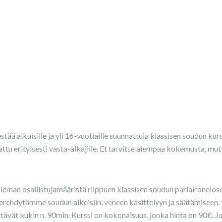
stää aikuisille ja yli 16-vuotiaille suunnattuja klassisen soudun kurs
ttu erityisesti vasta-alkajille. Et tarvitse aiempaa kokemusta, mu
hieman osallistujamääristä riippuen klassisen soudun pariaironelos
perehdytämme soudun alkeisiin, veneen käsittelyyn ja säätämiseen. 
tävät kukin n. 90min. Kurssi on kokonaisuus, jonka hinta on 90€. Jos