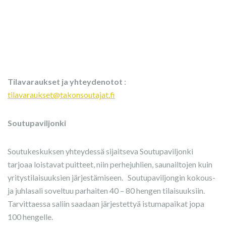
Tilavaraukset ja yhteydenotot
:
tilavaraukset@takonsoutajat.fi
Soutupaviljonki
Soutukeskuksen yhteydessä sijaitseva Soutupaviljonki
tarjoaa loistavat puitteet, niin perhejuhlien, saunailtojen kuin
yritystilaisuuksien järjestämiseen. Soutupaviljongin kokous-
ja juhlasali soveltuu parhaiten 40 – 80 hengen tilaisuuksiin.
Tarvittaessa saliin saadaan järjestettyä istumapaikat jopa
100 hengelle.