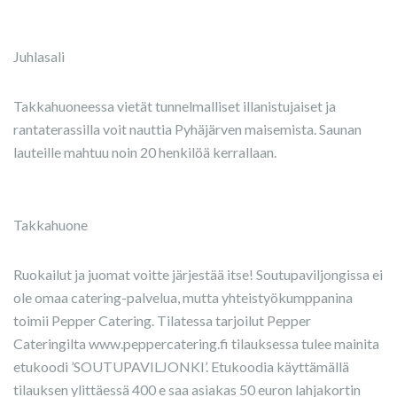
Juhlasali
Takkahuoneessa vietät tunnelmalliset illanistujaiset ja
rantaterassilla voit nauttia Pyhäjärven maisemista. Saunan
lauteille mahtuu noin 20 henkilöä kerrallaan.
Takkahuone
Ruokailut ja juomat voitte järjestää itse! Soutupaviljongissa ei
ole omaa catering-palvelua, mutta yhteistyökumppanina
toimii Pepper Catering. Tilatessa tarjoilut Pepper
Cateringilta www.peppercatering.fi tilauksessa tulee mainita
etukoodi ’SOUTUPAVILJONKI’. Etukoodia käyttämällä
tilauksen ylittäessä 400 e saa asiakas 50 euron lahjakortin