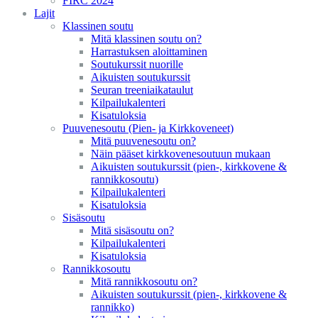
FIRC 2024
Lajit
Klassinen soutu
Mitä klassinen soutu on?
Harrastuksen aloittaminen
Soutukurssit nuorille
Aikuisten soutukurssit
Seuran treeniaikataulut
Kilpailukalenteri
Kisatuloksia
Puuvenesoutu (Pien- ja Kirkkoveneet)
Mitä puuvenesoutu on?
Näin pääset kirkkovenesoutuun mukaan
Aikuisten soutukurssit (pien-, kirkkovene &
rannikkosoutu)
Kilpailukalenteri
Kisatuloksia
Sisäsoutu
Mitä sisäsoutu on?
Kilpailukalenteri
Kisatuloksia
Rannikkosoutu
Mitä rannikkosoutu on?
Aikuisten soutukurssit (pien-, kirkkovene &
rannikko)