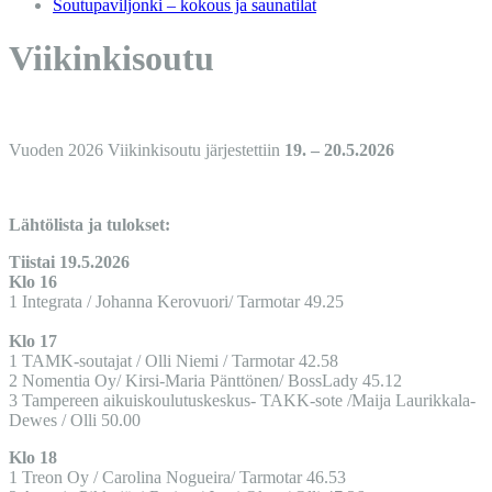
Soutupaviljonki – kokous ja saunatilat
Viikinkisoutu
Vuoden 2026 Viikinkisoutu järjestettiin
19. – 20.5.2026
Lähtölista ja tulokset:
Tiistai 19.5.2026
Klo 16
1
Integrata
/ Johanna Kerovuori/ Tarmotar 49.25
Klo 17
1
TAMK-soutajat
/ Olli Niemi / Tarmotar 42.58
2 Nomentia Oy/ Kirsi-Maria Pänttönen/ BossLady 45.12
3 Tampereen aikuiskoulutuskeskus- TAKK-sote /Maija Laurikkala-
Dewes / Olli 50.00
Klo 18
1 Treon Oy / Carolina Nogueira/ Tarmotar 46.53