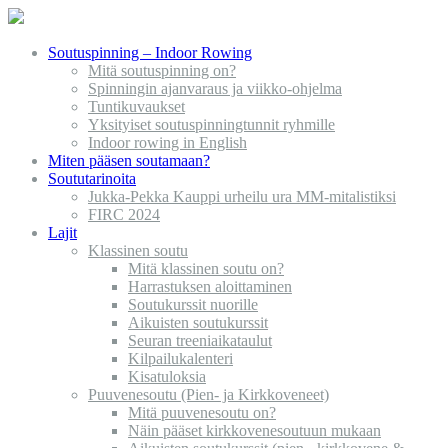
Soutuspinning – Indoor Rowing
Mitä soutuspinning on?
Spinningin ajanvaraus ja viikko-ohjelma
Tuntikuvaukset
Yksityiset soutuspinningtunnit ryhmille
Indoor rowing in English
Miten pääsen soutamaan?
Soututarinoita
Jukka-Pekka Kauppi urheilu ura MM-mitalistiksi
FIRC 2024
Lajit
Klassinen soutu
Mitä klassinen soutu on?
Harrastuksen aloittaminen
Soutukurssit nuorille
Aikuisten soutukurssit
Seuran treeniaikataulut
Kilpailukalenteri
Kisatuloksia
Puuvenesoutu (Pien- ja Kirkkoveneet)
Mitä puuvenesoutu on?
Näin pääset kirkkovenesoutuun mukaan