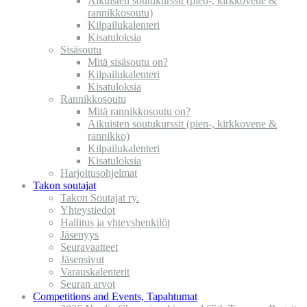
Aikuisten soutukurssit (pien-, kirkkovene &
rannikkosoutu)
Kilpailukalenteri
Kisatuloksia
Sisäsoutu
Mitä sisäsoutu on?
Kilpailukalenteri
Kisatuloksia
Rannikkosoutu
Mitä rannikkosoutu on?
Aikuisten soutukurssit (pien-, kirkkovene &
rannikko)
Kilpailukalenteri
Kisatuloksia
Harjoitusohjelmat
Takon soutajat
Takon Soutajat ry.
Yhteystiedot
Hallitus ja yhteyshenkilöt
Jäsenyys
Seuravaatteet
Jäsensivut
Varauskalenterit
Seuran arvot
Competitions and Events, Tapahtumat