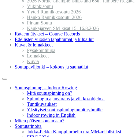
2026 Nordic Championships and 65th Tampere Regatta
Viikinkisoutu
Yyteri Rannikkosoutu 2026
Hanko Rannikkosoutu 2026
Pirkan Soutu
Kaukajärven SM-kisat 15.-16.8.2026
Rataennätykset – Course Records
Edellisten vuosien tapahtumat ja kilpailut
Kuvat & lomakkeet
Pysäköintilupa
Lomakkeet
Kuvia
Soutupaviljonki – kokous ja saunatilat
Soutuspinning – Indoor Rowing
Mitä soutuspinning on?
Spinningin ajanvaraus ja viikko-ohjelma
Tuntikuvaukset
Yksityiset soutuspinningtunnit ryhmille
Indoor rowing in English
Miten pääsen soutamaan?
Soututarinoita
Jukka-Pekka Kauppi urheilu ura MM-mitalistiksi