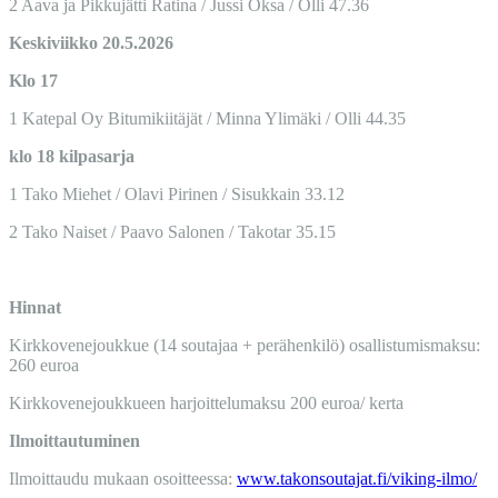
2
Aava ja Pikkujätti Ratina
/ Jussi Oksa / Olli 47.36
Keskiviikko 20.5.2026
Klo 17
1
Katepal Oy Bitumikiitäjät
/
Minna Ylimäki
/ Olli 44.35
klo 18 kilpasarja
1
Tako Miehet / Olavi Pirinen / Sisukkain 33.12
2
Tako Naiset / Paavo Salonen / Takotar 35.15
Hinnat
Kirkkovenejoukkue (14 soutajaa + perähenkilö) osallistumismaksu:
260 euroa
Kirkkovenejoukkueen harjoittelumaksu 200 euroa/ kerta
Ilmoittautuminen
Ilmoittaudu mukaan osoitteessa:
www.takonsoutajat.fi/viking-ilmo/