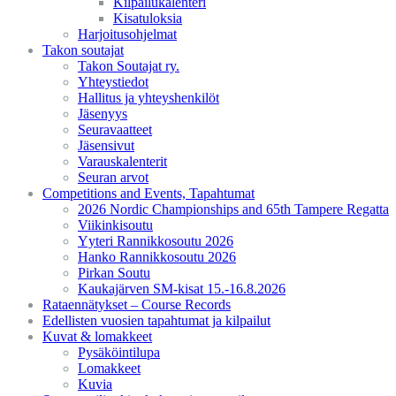
Kilpailukalenteri
Kisatuloksia
Harjoitusohjelmat
Takon soutajat
Takon Soutajat ry.
Yhteystiedot
Hallitus ja yhteyshenkilöt
Jäsenyys
Seuravaatteet
Jäsensivut
Varauskalenterit
Seuran arvot
Competitions and Events, Tapahtumat
2026 Nordic Championships and 65th Tampere Regatta
Viikinkisoutu
Yyteri Rannikkosoutu 2026
Hanko Rannikkosoutu 2026
Pirkan Soutu
Kaukajärven SM-kisat 15.-16.8.2026
Rataennätykset – Course Records
Edellisten vuosien tapahtumat ja kilpailut
Kuvat & lomakkeet
Pysäköintilupa
Lomakkeet
Kuvia