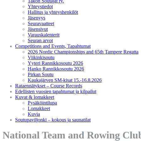
Takon Soutajat ry.
Yhteystiedot
Hallitus ja yhteyshenkilöt
Jäsenyys
Seuravaatteet
Jäsensivut
Varauskalenterit
Seuran arvot
Competitions and Events, Tapahtumat
2026 Nordic Championships and 65th Tampere Regatta
Viikinkisoutu
Yyteri Rannikkosoutu 2026
Hanko Rannikkosoutu 2026
Pirkan Soutu
Kaukajärven SM-kisat 15.-16.8.2026
Rataennätykset – Course Records
Edellisten vuosien tapahtumat ja kilpailut
Kuvat & lomakkeet
Pysäköintilupa
Lomakkeet
Kuvia
Soutupaviljonki – kokous ja saunatilat
National Team and Rowing Cl