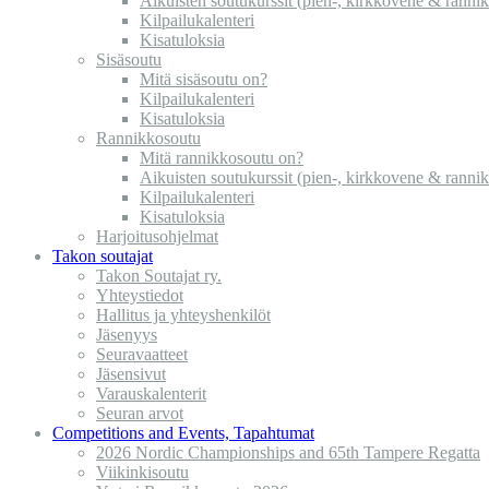
Aikuisten soutukurssit (pien-, kirkkovene & ranni
Kilpailukalenteri
Kisatuloksia
Sisäsoutu
Mitä sisäsoutu on?
Kilpailukalenteri
Kisatuloksia
Rannikkosoutu
Mitä rannikkosoutu on?
Aikuisten soutukurssit (pien-, kirkkovene & ranni
Kilpailukalenteri
Kisatuloksia
Harjoitusohjelmat
Takon soutajat
Takon Soutajat ry.
Yhteystiedot
Hallitus ja yhteyshenkilöt
Jäsenyys
Seuravaatteet
Jäsensivut
Varauskalenterit
Seuran arvot
Competitions and Events, Tapahtumat
2026 Nordic Championships and 65th Tampere Regatta
Viikinkisoutu