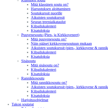
Klassinen soutu
Mitä klassinen soutu on?
Harrastuksen aloittaminen
Soutukurssit nuorille
Aikuisten soutukurssit
Seuran treeniaikataulut
Kilpailukalenteri
Kisatuloksia
Puuvenesoutu (Pien- ja Kirkkoveneet)
Mitä puuvenesoutu on?
Näin pääset kirkkovenesoutuun mukaan
Aikuisten soutukurssit (pien-, kirkkovene & ranni
Kilpailukalenteri
Kisatuloksia
Sisäsoutu
Mitä sisäsoutu on?
Kilpailukalenteri
Kisatuloksia
Rannikkosoutu
Mitä rannikkosoutu on?
Aikuisten soutukurssit (pien-, kirkkovene & ranni
Kilpailukalenteri
Kisatuloksia
Harjoitusohjelmat
Takon soutajat