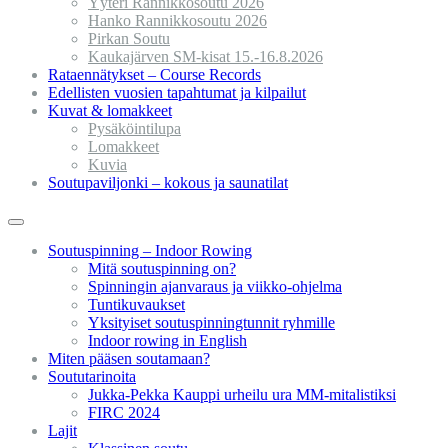
Yyteri Rannikkosoutu 2026
Hanko Rannikkosoutu 2026
Pirkan Soutu
Kaukajärven SM-kisat 15.-16.8.2026
Rataennätykset – Course Records
Edellisten vuosien tapahtumat ja kilpailut
Kuvat & lomakkeet
Pysäköintilupa
Lomakkeet
Kuvia
Soutupaviljonki – kokous ja saunatilat
Soutuspinning – Indoor Rowing
Mitä soutuspinning on?
Spinningin ajanvaraus ja viikko-ohjelma
Tuntikuvaukset
Yksityiset soutuspinningtunnit ryhmille
Indoor rowing in English
Miten pääsen soutamaan?
Soututarinoita
Jukka-Pekka Kauppi urheilu ura MM-mitalistiksi
FIRC 2024
Lajit