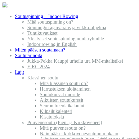
Soutuspinning – Indoor Rowing
Mitä soutuspinning on?
Spinningin ajanvaraus ja viikko-ohjelma
Tuntikuvaukset
Yksityiset soutuspinningtunnit ryhmille
Indoor rowing in English
Miten pääsen soutamaan?
Soututarinoita
Jukka-Pekka Kauppi urheilu ura MM-mitalistiksi
FIRC 2024
Lajit
Klassinen soutu
Mitä klassinen soutu on?
Harrastuksen aloittaminen
Soutukurssit nuorille
Aikuisten soutukurssit
Seuran treeniaikataulut
Kilpailukalenteri
Kisatuloksia
Puuvenesoutu (Pien- ja Kirkkoveneet)
Mitä puuvenesoutu on?
Näin pääset kirkkovenesoutuun mukaan