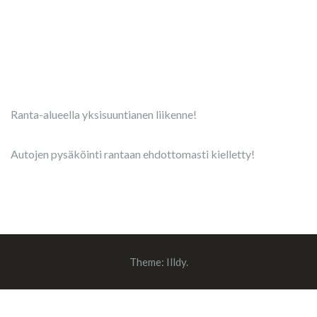
Ranta-alueella yksisuuntianen liikenne!
Autojen pysäköinti rantaan ehdottomasti kielletty!
Theme:
Illdy
.