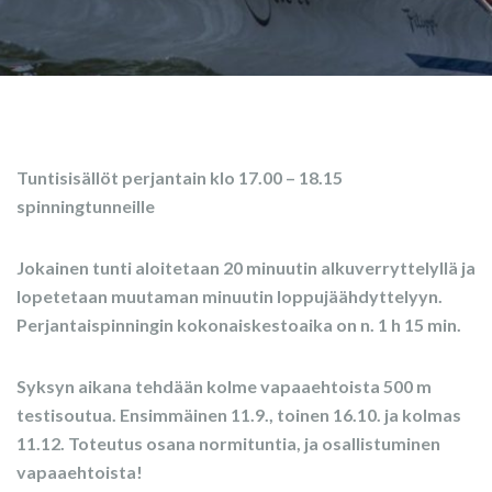
Tuntisisällöt perjantain klo 17.00 – 18.15
spinningtunneille
Jokainen tunti aloitetaan 20 minuutin alkuverryttelyllä ja
lopetetaan muutaman minuutin loppujäähdyttelyyn.
Perjantaispinningin kokonaiskestoaika on n. 1 h 15 min.
Syksyn aikana tehdään kolme vapaaehtoista 500 m
testisoutua. Ensimmäinen 11.9., toinen 16.10. ja kolmas
11.12. Toteutus osana normituntia, ja osallistuminen
vapaaehtoista!