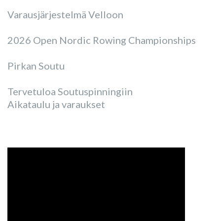
Varausjärjestelmä Velloon
2026 Open Nordic Rowing Championships
Pirkan Soutu
Tervetuloa Soutuspinningiin
Aikataulu ja varaukset