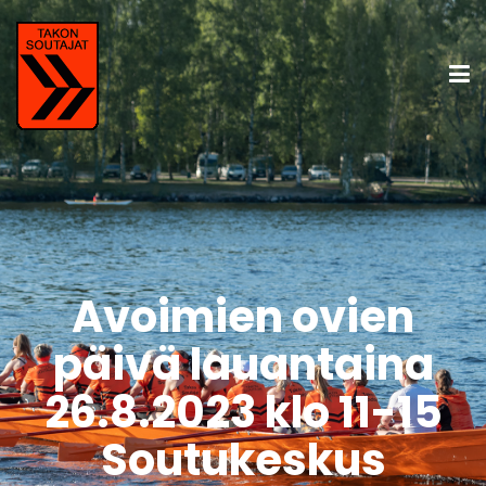
Avoimien ovien
päivä lauantaina
26.8.2023 klo 11-15
Soutukeskus