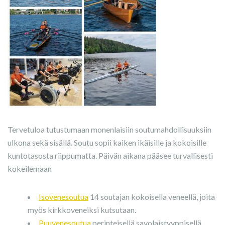
Tervetuloa tutustumaan monenlaisiin soutumahdollisuuksiin
ulkona sekä sisällä. Soutu sopii kaiken ikäisille ja kokoisille
kuntotasosta riippumatta. Päivän aikana pääsee turvallisesti
kokeilemaan
Isovenesoutua
14 soutajan kokoisella veneellä, joita
myös kirkkoveneiksi kutsutaan.
Puuvenesoutua
perinteisellä savolaistyyppisellä