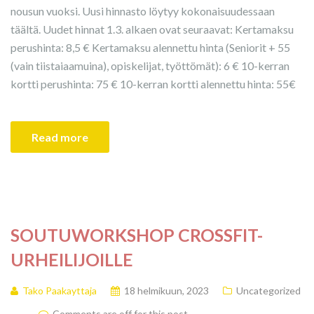
nousun vuoksi. Uusi hinnasto löytyy kokonaisuudessaan
täältä. Uudet hinnat 1.3. alkaen ovat seuraavat: Kertamaksu
perushinta: 8,5 € Kertamaksu alennettu hinta (Seniorit + 55
(vain tiistaiaamuina), opiskelijat, työttömät): 6 € 10-kerran
kortti perushinta: 75 € 10-kerran kortti alennettu hinta: 55€
Read more
SOUTUWORKSHOP CROSSFIT-
URHEILIJOILLE
Tako Paakayttaja
18 helmikuun, 2023
Uncategorized
Comments are off for this post