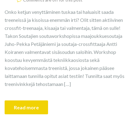
Onko ketjun venyttäminen tuskaa tai haluaisit saada
treeneissä ja kisoissa enemmän irti? Olit sitten aktiivinen
crossfit-treenaaja, kisaaja tai valmentaja, tämä on sulle!
Takon Soutajien soutuworkshopissa maajoukkuesoutaja
Juho-Pekka Petäjäniemi ja soutaja-crossfittaaja Antti
Koiranen valmentavat sisäsoudun saloihin. Workshop
koostuu kevyemmästä tekniikkaosiosta sekä
kovatehoisemmasta treenistä, jossa jokainen pääsee
laittamaan tunnilla opitut asiat testiin! Tunnilta saat myös
treenivinkkejä tehostamaan […]
Read more