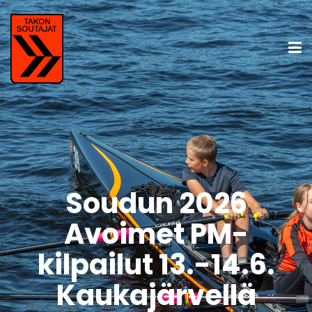
Soudun 2026
Avoimet PM-
kilpailut 13.-14.6.
Kaukajärvellä