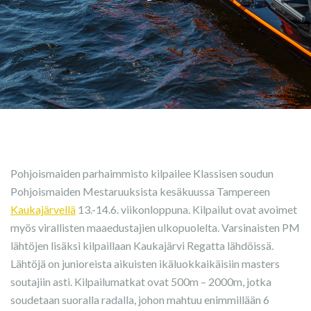
Pohjoismaiden parhaimmisto kilpailee Klassisen soudun
Pohjoismaiden Mestaruuksista kesäkuussa Tampereen
Kaukajärvellä
13.-14.6. viikonloppuna. Kilpailut ovat avoimet
myös virallisten maaedustajien ulkopuolelta. Varsinaisten PM
lähtöjen lisäksi kilpaillaan Kaukajärvi Regatta lähdöissä.
Lähtöjä on junioreista aikuisten ikäluokkaikäisiin masters
soutajiin asti. Kilpailumatkat ovat 500m – 2000m, jotka
soudetaan suoralla radalla, johon mahtuu enimmillään 6