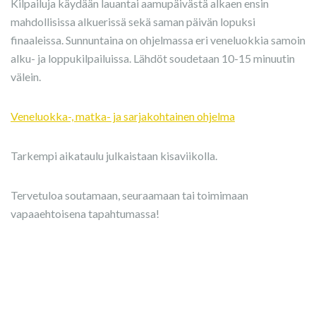
Kilpailuja käydään lauantai aamupäivästä alkaen ensin
mahdollisissa alkuerissä sekä saman päivän lopuksi
finaaleissa. Sunnuntaina on ohjelmassa eri veneluokkia samoin
alku- ja loppukilpailuissa. Lähdöt soudetaan 10-15 minuutin
välein.
Veneluokka-, matka- ja sarjakohtainen ohjelma
Tarkempi aikataulu julkaistaan kisaviikolla.
Tervetuloa soutamaan, seuraamaan tai toimimaan
vapaaehtoisena tapahtumassa!