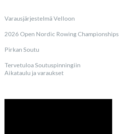
Varausjärjestelmä Velloon
2026 Open Nordic Rowing Championships
Pirkan Soutu
Tervetuloa Soutuspinningiin
Aikataulu ja varaukset