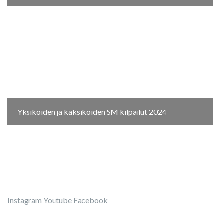
Yksiköiden ja kaksikoiden SM kilpailut 2024
Instagram
Youtube
Facebook