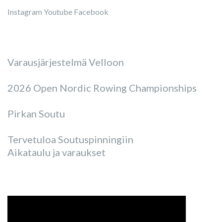
Instagram
Youtube
Facebook
Varausjärjestelmä Velloon
2026 Open Nordic Rowing Championships
Pirkan Soutu
Tervetuloa Soutuspinningiin
Aikataulu ja varaukset