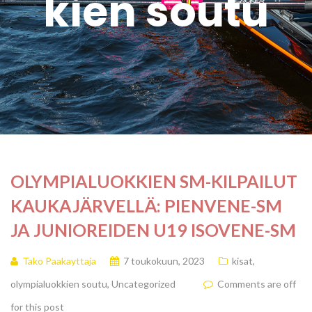
kien soutu
OLYMPIALUOKKIEN SM-KILPAILUT
KAUKAJÄRVELLÄ: PIENVENE-SM
JA JUNIOREIDEN U19 ISOVENE-SM
Tako Paakayttaja
7 toukokuun, 2023
kisat
,
olympialuokkien soutu
,
Uncategorized
Comments are off
for this post