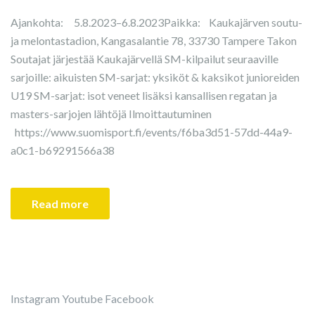
Ajankohta: 5.8.2023–6.8.2023Paikka: Kaukajärven soutu-
ja melontastadion, Kangasalantie 78, 33730 Tampere Takon
Soutajat järjestää Kaukajärvellä SM-kilpailut seuraaville
sarjoille: aikuisten SM-sarjat: yksiköt & kaksikot junioreiden
U19 SM-sarjat: isot veneet lisäksi kansallisen regatan ja
masters-sarjojen lähtöjä Ilmoittautuminen
https://www.suomisport.fi/events/f6ba3d51-57dd-44a9-
a0c1-b69291566a38
Read more
Instagram
Youtube
Facebook