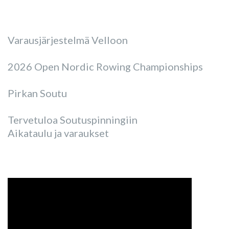
Varausjärjestelmä Velloon
2026 Open Nordic Rowing Championships
Pirkan Soutu
Tervetuloa Soutuspinningiin
Aikataulu ja varaukset